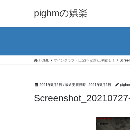
コ
ナ
ン
ビ
pighmの娯楽
テ
ゲ
ン
ー
ツ
シ
へ
ョ
ス
ン
キ
に
ッ
移
HOME
マインクラフト日記(不定期)…初鉱石！
Scree
プ
動
2021年8月5日
/ 最終更新日時 :
2021年8月5日
pighm
Screenshot_20210727