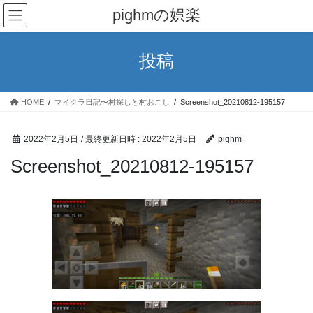
コ
ナ
pighmの娯楽
ン
ビ
テ
ゲ
ン
ー
投稿
ツ
シ
へ
ョ
ス
ン
HOME
マイクラ日記〜村探しと村おこし
Screenshot_20210812-195157
キ
に
ッ
移
プ
動
2022年2月5日
/ 最終更新日時 :
2022年2月5日
pighm
Screenshot_20210812-195157